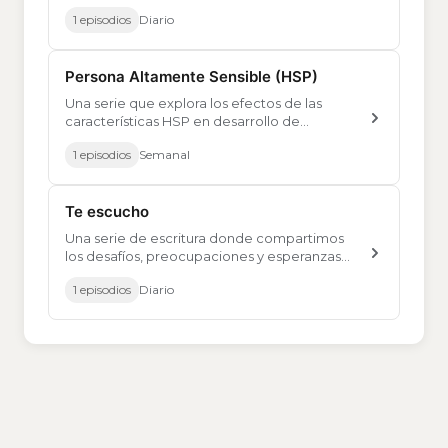
digital y los impactos de estos cambios en
1 episodios
Diario
nuestras carreras
Persona Altamente Sensible (HSP)
Una serie que explora los efectos de las
características HSP en desarrollo de
software, marketing digital y diferentes
1 episodios
Semanal
campos.
Te escucho
Una serie de escritura donde compartimos
los desafíos, preocupaciones y esperanzas
que vivimos en la vida profesional, y nos
1 episodios
Diario
entendemos mutuamente