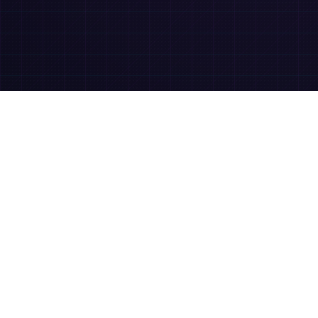
Onur
Kendir
Líder Senior en Ingeniería
Fintech, Marketing Digital, IA
Consultor Independiente
Conéctate conmigo en LinkedIn para