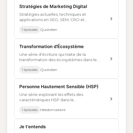
Stratégies de Marketing Digital
Stratégies actuelles, techniques et
applications en SEO, SEM, CRO et
marketing digital
1 épisodes
Quotidien
Transformation d'Écosystème
Une série d'écriture qui traite de la
transformation des écosystèmes dans le
monde digital et des impacts de ces
1 épisodes
Quotidien
changements sur nos carrières
Personne Hautement Sensible (HSP)
Une série explorant les effets des
caractéristiques HSP dans le
développement logiciel, le marketing
1 épisodes
Hebdomadaire
numérique et différents domaines.
Je t'entends