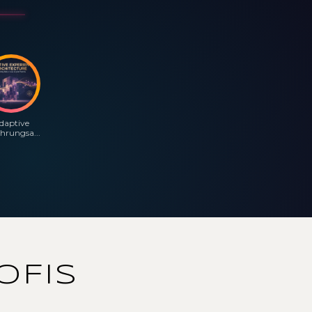
daptive
hrungsa...
OFIS