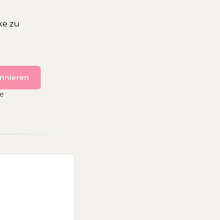
ke zu
nnieren
ie