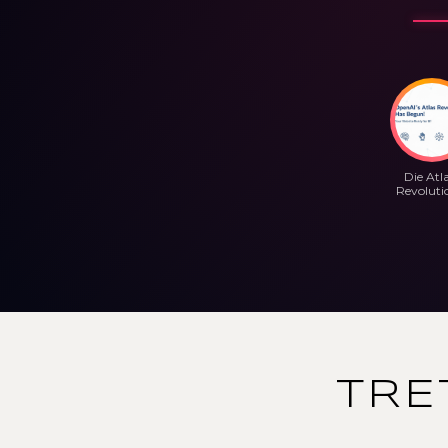
Die Atl
Revolutio
TRE