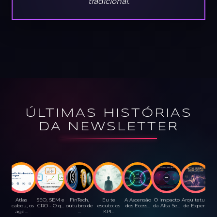
tradicional.
ÚLTIMAS HISTÓRIAS
DA NEWSLETTER
Atlas
SEO, SEM e
FinTech,
Eu te
A Ascensão
O Impacto
Arquitetura
acabou, os
CRO - O q...
outubro de
escuto: os
dos Ecoss...
da Alta Se...
de Exper...
age...
...
KPI...