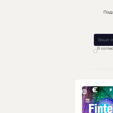
Подп
Я согла