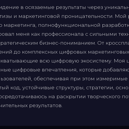
дение в осязаемые результаты через уникаль
тизы и маркетинговой проницательности. Мой
о маркетинга, полнофункциональной разработ
овал меня как профессионала с сильными тех
тратегическим бизнес-пониманием. От кроссп
ений до комплексных цифровых маркетинговых
хватывающие всю цифровую экосистему. Моя ц
ные цифровые впечатления, которые добавля
ьзователей, обеспечивая при этом измеримые 
ый код, устойчивые структуры, стратегии, осн
сосредотачиваюсь на раскрытии творческого п
ительных результатов.