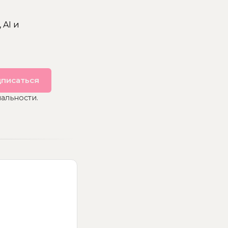
 AI и
писаться
альности.