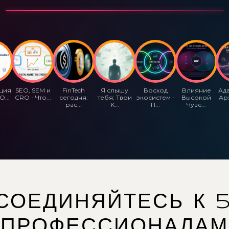
ция
SEO, SEM и
FinTech
Я слышу
Восход
Влияние
Ад
O...
CRO - Что...
сегодня:
тебя: Твои
экосистем -
Высокой
Арх
рас...
K...
П...
Чувс...
СОЕДИНЯЙТЕСЬ К 
ПРОФЕССИОНАЛАМ