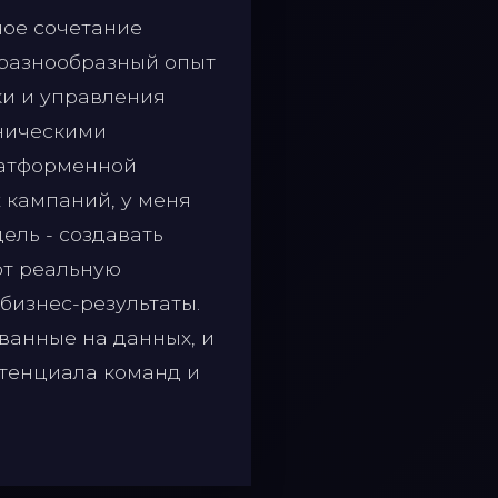
ное сочетание
 разнообразный опыт
ки и управления
ническими
латформенной
 кампаний, у меня
ель - создавать
ют реальную
бизнес-результаты.
ованные на данных, и
отенциала команд и