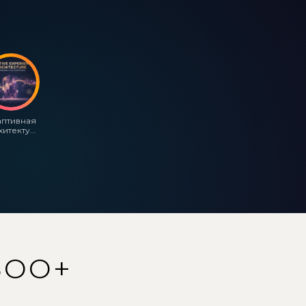
аптивная
итекту...
500+