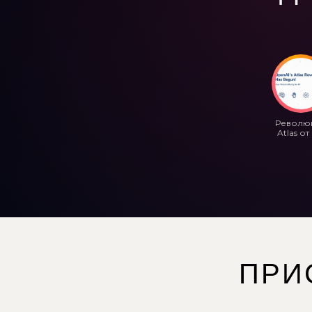
Револю
Atlas от 
ПРИ