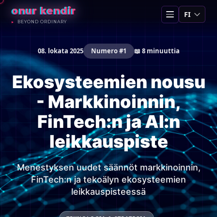
onur kendir
FI
BEYOND ORDINARY
08. lokata 2025
Numero #1
📖 8 minuuttia
Ekosysteemien nousu
- Markkinoinnin,
FinTech:n ja AI:n
leikkauspiste
Menestyksen uudet säännöt markkinoinnin,
FinTech:n ja tekoälyn ekosysteemien
leikkauspisteessä