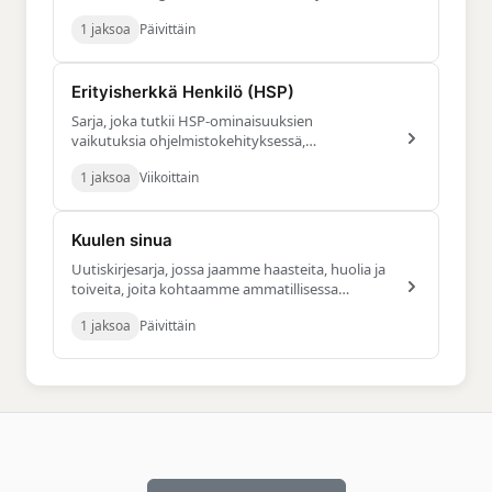
tämä muutos vaikuttaa uraamme
1 jaksoa
Päivittäin
Erityisherkkä Henkilö (HSP)
Sarja, joka tutkii HSP-ominaisuuksien
vaikutuksia ohjelmistokehityksessä,
digitaalisessa markkinoinnissa ja eri aloilla.
1 jaksoa
Viikoittain
Kuulen sinua
Uutiskirjesarja, jossa jaamme haasteita, huolia ja
toiveita, joita kohtaamme ammatillisessa
elämässä, ymmärtäen toisiamme
1 jaksoa
Päivittäin