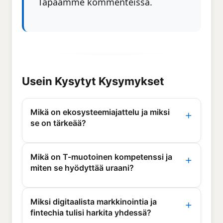
Tapaamme kommenteissa.
Usein Kysytyt Kysymykset
Mikä on ekosysteemiajattelu ja miksi
se on tärkeää?
Ekosysteemiajattelu tunnustaa, että eri
tieteenalat (markkinointi, rahoitus, teknologia)
Mikä on T-muotoinen kompetenssi ja
toimivat ei itsenäisesti, vaan toisiinsa
miten se hyödyttää uraani?
kytkeytyneinä järjestelminä, jotka ruokkivat
T-muotoinen kompetenssi tarkoittaa syvää
toisiaan. Digitaalisen markkinointikampanjan
asiantuntemusta yhdellä alalla (T:n pystysuora
luomisessa data-analyysi, automatisointi ja
Miksi digitaalista markkinointia ja
viiva) samalla kun on perustietoa muilla aloilla
käyttökokemus toimivat yhdessä. Tämä
fintechia tulisi harkita yhdessä?
(T:n vaakasuora viiva). Esimerkiksi